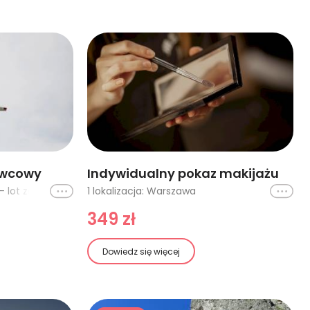
owcowy
Indywidualny pokaz makijażu
Ikona
2 lokalizacje: Częstochowa - lot za wyciągarką, Częstochowa - lot za samolotem
1 lokalizacja: Warszawa
Ikona
349 zł
Dowiedz się więcej