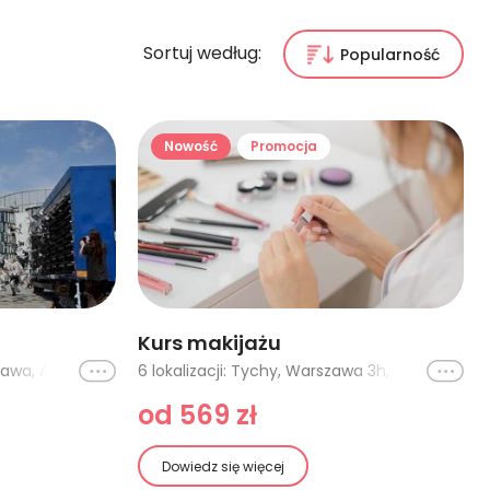
Sortuj według:
Popularność
Nowość
Promocja
Kurs makijażu
Ikona
3 lokalizacje: Plener - Warszawa, Aparat cyfrowy - Warszawa, Weekendowy kurs - Warszawa
Ikona
6 lokalizacji: Tychy, Warszawa 3h, Warszawa 4h, Warszawa 8h, Warszawa - szkolenie 3-dniowe, Kraków
od 569 zł
Dowiedz się więcej