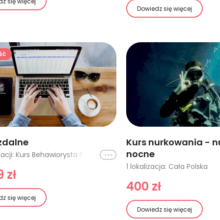
z się więcej
Dowiedz się więcej
ść
zdalne
Kurs nurkowania - 
nocne
Ikona
28 lokalizacji: Kurs Behawiorysta Psów, Kurs Aranżacji Wnętrz, Kurs Projektowania i Aranżacji Wnętrz, Kurs Projektowania Wnętrz, Podstawy Florystyki, Pracownik administracyjno-biurowy, Recepcjonista-menedżer hotelu, Pomoc kuchenna z elementami kompozycji potraw, Rejestratorka medyczna, Specjalista ds. marketingu i reklamy, Opiekun-animator czasu wolnego i rekreacji, Wirtualny asystent, Animator zajęć sportowo-rekreacyjnych, Opiekun w żłobku i klubie dziecięcym, Podstawy kadr i płac z fakturowaniem, Pielęgnacja twarzy i ciała, Dietetyka z el. odnowy biologicznej, Podstawy pierwszej pomocy, Podstawy kosmetologii z el. podologii, Suplementacja w sporcie i żywieniu, Witaminy, mikro i makroelementy w diecie, Trener personalny, Żywienie dzieci, Mnemotechniki - przyswajanie wiedzy, nauka szybkiego czytania, Podstawy treningu działań twórczych, Radzenie sobie ze stresem w pracy, Radzenie sobie ze stresem w ruchu drogowym, Sprzedaż i obsługa klienta
1 lokalizacja: Cała Polska
 zł
400 zł
z się więcej
Dowiedz się więcej