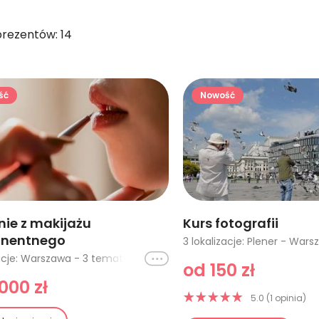
prezentów: 14
ść
Nowość
nie z makijażu
Kurs fotografii
nentnego
Ikona
2 lokalizacje: Warszawa - 3 tematy, Warszawa - 1 temat
od 150 zł
000 zł
5.0 (1 opinia)