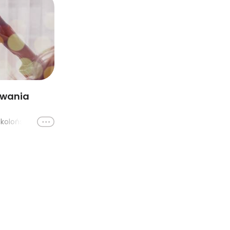
owania
Ikona
7 lokalizacji: Kraków - woda kolońska, Kraków - woda toaletowa, Kraków - woda perfumowana, Kraków - ekstrakt perfum, Katowice - 1 osoba, Katowice - 2 osoby, Katowice - 6 osób