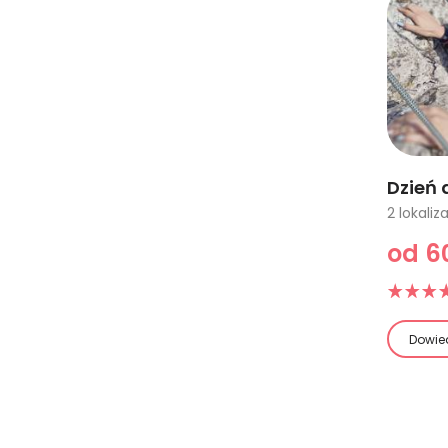
Dzień 
od 60
Dowied