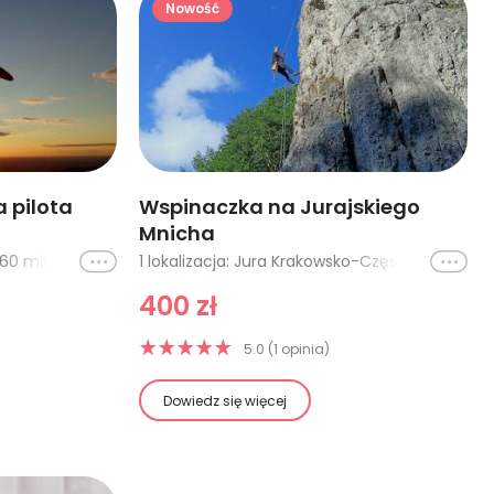
Nowość
 pilota
Wspinaczka na Jurajskiego
Mnicha
Ikona
6 lokalizacji: Gorzów Wlkp - 60 minut, Gorzów Wlkp - 90 minut, Szczecin - 60 minut, Szczecin - 90 minut, Zielona Góra - 60 minut, Zielona Góra - 90 minut
Ikona
1 lokalizacja: Jura Krakowsko-Częstochowska
400 zł
5.0 (1 opinia)
Dowiedz się więcej