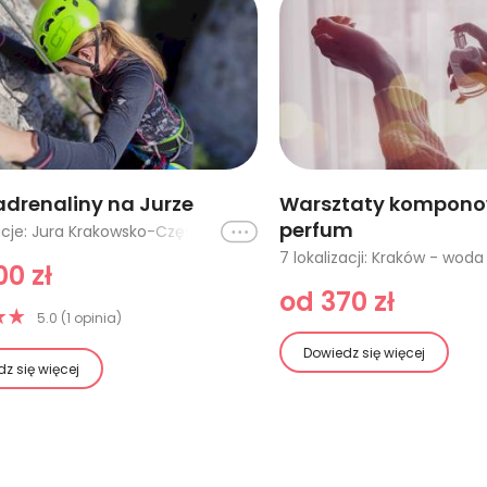
adrenaliny na Jurze
Warsztaty kompon
perfum
Ikona
2 lokalizacje: Jura Krakowsko-Częstochowska - 1 osoba, Jura Krakowsko-Częstochowska - 2 osoby
0 zł
od 370 zł
5.0 (1 opinia)
Dowiedz się więcej
z się więcej