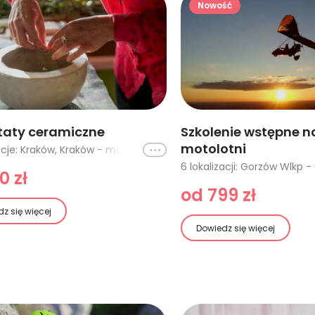
Nowość
taty ceramiczne
Szkolenie wstępne na
motolotni
Ikona
2 lokalizacje: Kraków, Kraków - malowanie ceramiki przy herbacie i kawie
0 zł
od 799 zł
z się więcej
Dowiedz się więcej