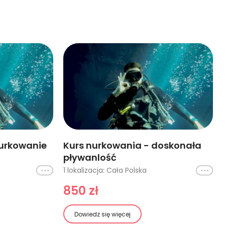
nurkowanie
Kurs nurkowania - doskonała
pływanlość
Ikona
1 lokalizacja: Cała Polska
Ikona
850 zł
Dowiedz się więcej