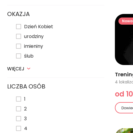
OKAZJA
Nowo
Dzień Kobiet
urodziny
imieniny
ślub
WIĘCEJ
Trenin
LICZBA OSÓB
od 10
1
Dowied
2
3
4