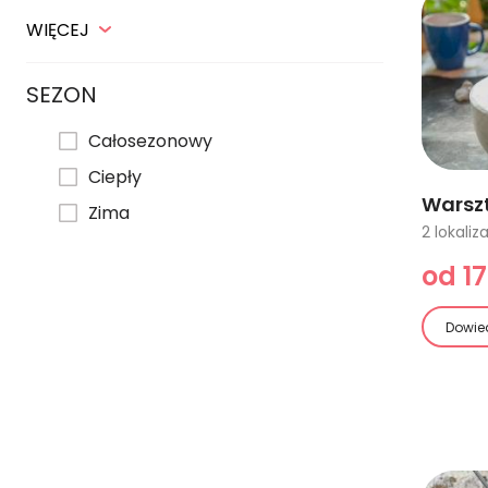
WIĘCEJ
SEZON
Całosezonowy
Ciepły
Warsz
Zima
od 17
Dowied