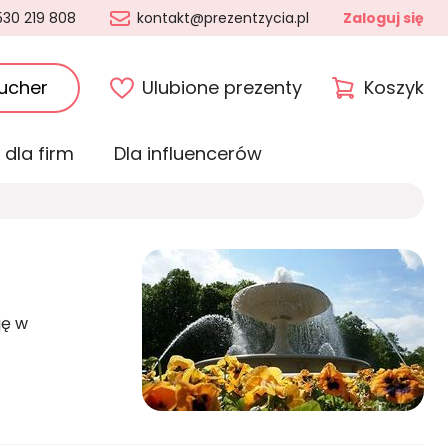
530 219 808
kontakt@prezentzycia.pl
Zaloguj się
ucher
Ulubione prezenty
Koszyk
 dla firm
Dla influencerów
ję w