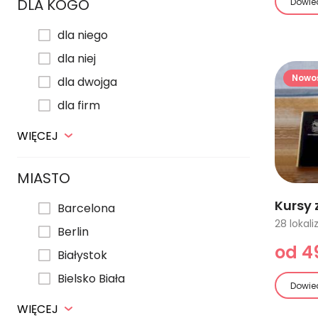
DLA KOGO
Dowied
dla niego
dla niej
Nowo
dla dwojga
dla firm
WIĘCEJ
MIASTO
Kursy 
Barcelona
Berlin
od 49
Białystok
Bielsko Biała
Dowied
WIĘCEJ