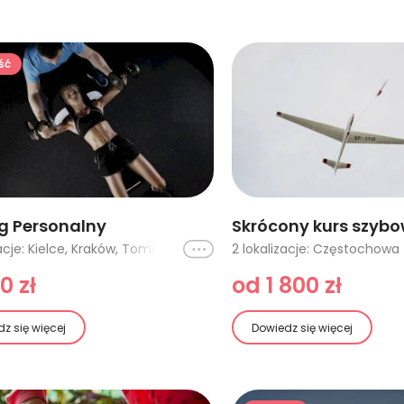
ść
g Personalny
Skrócony kurs szyb
Ikona
4 lokalizacje: Kielce, Kraków, Tomaszów Mazowiecki, Tomaszów Mazowiecki - 2 osoby
0 zł
od 1 800 zł
z się więcej
Dowiedz się więcej