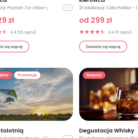
Ikona
8 lokalizacji: Poznań Tor Główny - 1 okrążenie, Cała Polska - 1 okrążenie, Cała Polska - 2 okrążenia, Cała Polska - 3 okrążenia, Cała Polska - 4 okrążenia, Poznań Tor Główny - 2 okrążenia, Silesia Ring Tor Główny - 1 okrążenie, Silesia Ring Tor Główny - 2 okrążenia
9 zł
od 299 zł
4.4 (25 opinii)
4.4 (5 opinii)
z się więcej
Dowiedz się więcej
eller
Promocja
Nowość
tolotnią
Degustacja Whisky