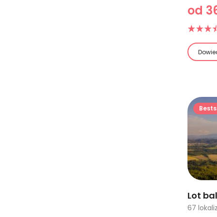
od 36
Dowied
Bests
Lot b