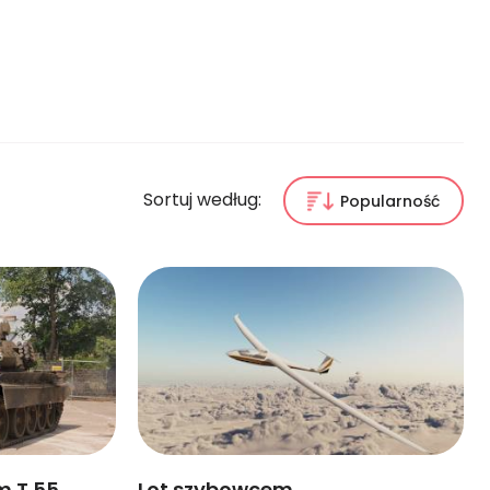
Sortuj według:
Popularność
m T 55
Lot szybowcem