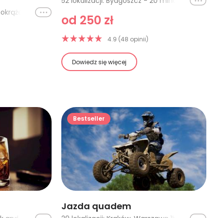
Ikona
52 lokalizacji: Bydgoszcz - 20 minut, Rybnik - 10 minut (1-3 os), Łódź - 30 minut, Toruń (Łysomice) - 20 minut, Toruń (Łysomice) - lot VIP, Bydgoszcz - lot VIP, Rybnik - 20 minut (1-3os), Rybnik - 30 minut (1-3os), Kraków - 20 minut, Kraków - 30 minut, Trójmiasto - 15 minut, Trójmiasto - 30 minut, Jura Krakowsko-Częstochowska - 15 minut, Gliwice - 20 minut, Kielce - lot w Tatry, Zakopane - 20 minut (3 osoby), Gliwice - 30 minut (Pipistrel), Olsztyn - 15 minut, Olsztyn - 30 minut, Olsztyn - 60 minut, Kielce - 15 minut, Kielce - 20 minut, Kielce - 30 minut, Kielce - 60 minut, Jaworzno - 20 minut, Jaworzno - 30 minut, Jura Krakowsko-Częstochowska - 30 minut, Lot nad Tatrami, Mazury - 15 minut, Mazury - 30 minut, Mazury - 60 minut, Warszawa - 15 minut, Warszawa - 30 minut, Warszawa - 60 minut, Łódź - 15 minut, Łódź - 60 minut, Gliwice - lot w Beskidy, Gliwice - lot w Tatry, Gdańsk - 15 minut, Bielsko-Biała - 20 minut, Bielsko-Biała - 30 minut, Opole (Kamień Śląski) - 20 minut, Opole (Kamień Śląski) - 30 minut, Szczecinek - 15 minut, Szczecinek z filmowaniem - 15 minut, Bydgoszcz - 30 minut, Katowice - 20 minut, Szczecin - 15 minut, Szczecin - 30 minut, Szczecin - 60 minut, Włocławek - Cessna 172 - 15 minut, Włocławek - Cessna 172 - 30 minut
Ikona
21 lokalizacji: Cała Polska - 1 okrążenie, Tor Poznań Główny - 2 okrążenia, Tor Krzywa (Wrocław) - 1 okrążenie, Tor Poznań Główny - 1 okrążenie, Cała Polska - 2 okrążenia, Cała Polska - 3 okrążenia, Cała Polska - 4 okrążenia, Tor Silesia Ring Główny - 1 okrążenie, Tor Silesia Ring Główny - 2 okrążenia, Tor Jastrząb (Radom, Kielce) - 1 okrążenie, Tor Kraków - 1 okrążenie, Tor Łódź - 1 okrążenie, Tor Bednary (Poznań) - 1 okrążenie, Tor Słomczyn (Warszawa) - 1 okrążenie, Tor Koszalin - 1 okrążenie, Tor Gdańsk Pszczółki - 1 okrążenie, Tor Modlin (Warszawa) - 1 okrążenie, Kielce - 1 okrążenie, Kielce - 2 okrążenia, Kielce - 5 okrążeń, Kielce - 10 okrążeń
od 250 zł
4.9 (48 opinii)
Dowiedz się więcej
Bestseller
Jazda quadem