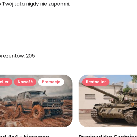
 Twój tata nigdy nie zapomni.
prezentów: 205
eller
Nowość
Promocja
Bestseller
ad 4x4 - kierowca
Przejażdżka Czołgie