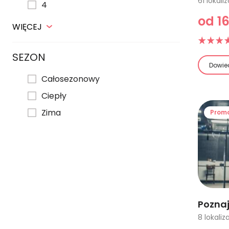
4
od 16
WIĘCEJ
SEZON
Dowied
Całosezonowy
Ciepły
Zima
Prom
Poznaj