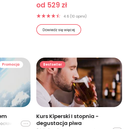
od 529 zł
4.6 (10 opinii)
Dowiedz się więcej
Promocja
Bestseller
nem
Kurs Kiperski I stopnia -
degustacja piwa
Ikona
25 lokalizacji: Trójmiasto, Włocławek, Rzeszów, Nowy Targ, Kraków, Poznań - Bednary, Gliwice, Łódź - SKOK Z WOJSKOWEGO DESANTOWCA, Hel (Półwysep Helski), Warszawa (Przasnysz), Poznań - Kobylnica, Zielona Góra, Ostrów Wielkopolski LOW-COST, Ostrów Wielkopolski STANDARD, Elbląg, Gdańsk, Piotrków Trybunalski - SKOK Z WOJSKOWEGO DESANTOWCA, Leszno I, Wrocław, Nowy Sącz, Wrocław-Mirosławice LOW-COST, Częstochowa, Rzeszów II, Tarnów, Mielec