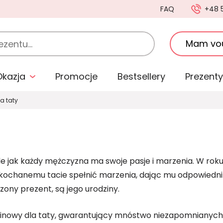
FAQ
+48 
Mam vo
Okazja
Promocje
Bestsellery
Prezenty
a taty
le jak każdy mężczyzna ma swoje pasje i marzenia. W roku
c kochanemu tacie spełnić marzenia, dając mu odpowiedni
ony prezent, są jego urodziny.
inowy dla taty, gwarantujący mnóstwo niezapomnianych 