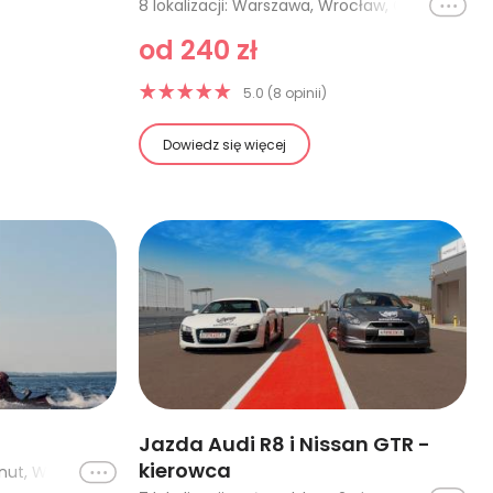
Ikona
8 lokalizacji: Warszawa, Wrocław, Gdańsk, Poznań, Szczecin, Łódź, Katowice, Kraków
od 240 zł
5.0 (8 opinii)
Dowiedz się więcej
Jazda Audi R8 i Nissan GTR -
kierowca
Ikona
15 lokalizacji: Poznań - 15 minut, Wrocław - 15 minut, Flyboard® z nagraniem - Warszawa - 10 minut, Katowice (Pogoria IV) - 10 minut, Flyboard® z nagraniem - Warszawa - 20 minut, Flyboard® z nagraniem - Warszawa - 30 minut, Katowice (Pogoria IV) - 15 minut, Katowice (Pogoria IV) - 20 minut, Flyboard® z nagraniem - Warszawa - 15 minut, Wrocław - 30 minut, Trójmiasto (REWA) - 15 minut, Trójmiasto (REWA) - 30 minut, Poznań - 30 minut, Warszawa - 15 minut, Warszawa - 30 minut