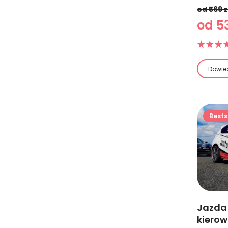
od 569 z
od 53
Dowied
Bests
Jazda
kiero