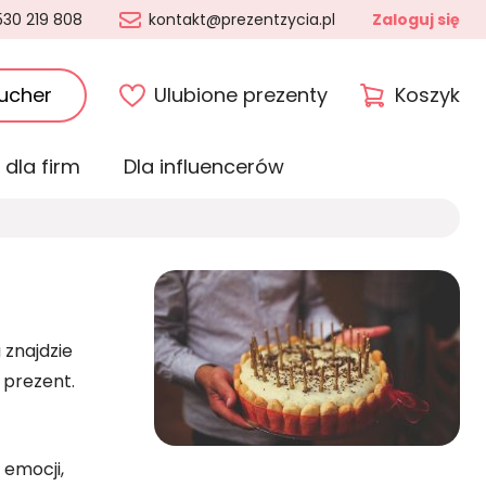
530 219 808
kontakt@prezentzycia.pl
Zaloguj się
ucher
Ulubione prezenty
Koszyk
 dla firm
Dla influencerów
 znajdzie
 prezent.
emocji,