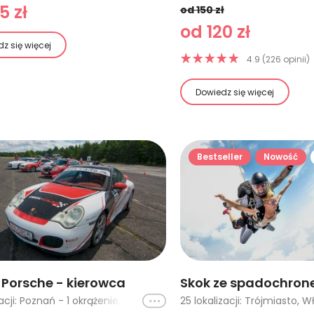
5 zł
od 150 zł
od 120 zł
z się więcej
4.9 (226 opinii)
Dowiedz się więcej
Bestseller
Nowość
Porsche - kierowca
Skok ze spadochro
Ikona
19 lokalizacji: Poznań - 1 okrążenie, Tor Ułęż (Warszawa, Lublin) - 1 okrążenie, Poznań - 2 okrążenia, Poznań Karting - 1 okrążenie, Tor Słomczyn (Warszawa) - 1 okrążenie, Warszawa - 2 okrążenia, Cała Polska - 1 okrążenie, Cała Polska - 2 okrążenia, Cała Polska - 3 okrążenia, Cała Polska - 4 okrążenia, Tor Kraków - 1 okrążenie, Tor Jastrząb (Kielce, Radom) - 1 okrążenie, Tor Pszczółki (Gdańsk) - 1 okrążenie, Tor Warszawa - Modlin, Tor Białystok - 1 okrążenie, Warszawa - 1 okrążenie, Kielce - 1 okrążenie, Kielce - 2 okrążenia, Kielce - 10 okrążeń + co-drive