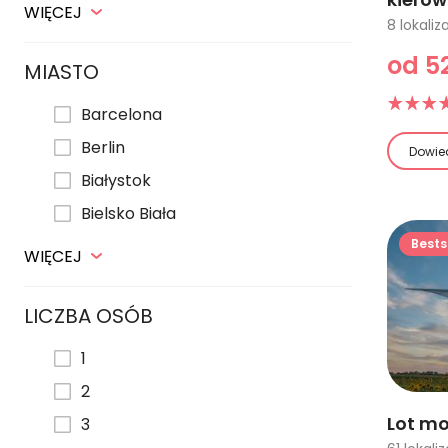
WIĘCEJ
od 52
MIASTO
Barcelona
Berlin
Dowied
Białystok
Bielsko Biała
Bests
WIĘCEJ
LICZBA OSÓB
1
2
Lot mo
3