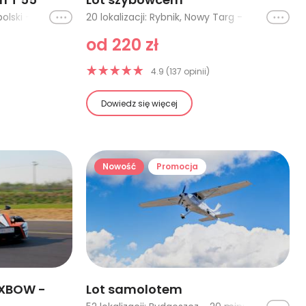
Ikona
6 lokalizacji: Gorzów Wielkopolski - 1 osoba, Gorzów Wielkopolski - 2 osoby, Zabrze - kierowca, Koszalin - 1 osoba, Koszalin - 2 osoby, Zabrze - pasażer
Ikona
20 lokalizacji: Rybnik, Nowy Targ - za wyciągarką, Toruń - start za wyciągarką, Toruń - start za samolotem, Gdańsk, Rzeszów, Częstochowa - lot zapoznawczy, Ostrów Wielkopolski, Gliwice - start za wyciągarką, Nowy Targ - lot nad Gorce, Nowy Targ - lot nad Kasprowy, Wrocław - 15 minut (z własnym napędem), Częstochowa 30 minut - lot zapoznawczy, Krosno, Elbląg - 15 minut, Gliwice - lot za samolotem (30-50 min), Gliwice - lot motoszybowcem 20 minut, Włocławek - start za wyciągarką, Włocławek - start za samolotem (7-10 min), Włocławek - start za samolotem (20 min)
od 220 zł
4.9 (137 opinii)
Dowiedz się więcej
Nowość
Promocja
 XBOW -
Lot samolotem