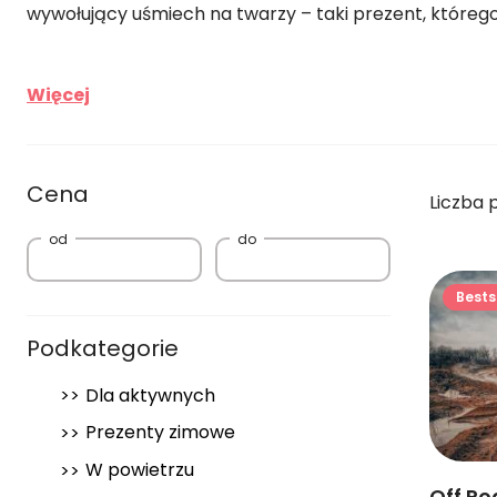
wywołujący uśmiech na twarzy – taki prezent, którego
Więcej
Cena
Liczba 
od
do
Bests
Podkategorie
Dla aktywnych
Prezenty zimowe
W powietrzu
Off Ro