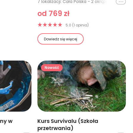
Ikona
7 lokalizacji: Cała Polska - 2 okrążenia, Cała Polska - 4 okrążenia, Cała Polska - 8 okrążeń, Cała Polska - 6 okrążeń, Poznań - 2 okrążenia, Poznań - 4 okrążenia, Silesia Ring Tor Główny - 2 okrążenia
od 769 zł
5.0 (1 opinia)
Dowiedz się więcej
Nowość
ny w
Kurs Survivalu (Szkoła
przetrwania)