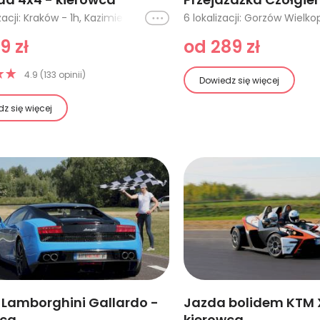
Ikona
68 lokalizacji: Kraków - 1h, Kazimierz Dolny 1h, Warszawa - 1h, Warszawa - 4h, Wrocław - 1h, Śląsk - 1h, Śląsk - 3 osoby, Łódź, Łódź - 2 godziny, Łódź - 3 godziny, Toruń - 1h, Szczecin - 2h, Lublin - 2 godziny, Kazimierz Dolny 4h, Katowice - 1h, Częstochowa - 1h, Katowice - 2h, Poznań - 2h, Śląsk, Trójmiasto - 1h, Trójmiasto - 2h, Poznań, Lublin - 4 godziny, Wrocław (Kraina Wygasłych Wulkanów), Kraków - 2h, Poznań - 3h, Toruń - 2h, Wyprawa off road - Toruń - 3h, Bydgoszcz - 1h, Bydgoszcz - 2h, Wyprawa off road - Bydgoszcz - 3h, Lublin - 1h, Szczecin - 1h, Bielsko Biała I, Szczecin - 3h, Sudety - 1 godzina, Sudety - 2 godziny, Gliwice, Krynica Zdrój - 1 godzina, Włocławek - 2 godziny, Włocławek - 1 godzina, Krynica Zdrój - 2 godziny, Krynica Zdrój - 3 godziny, Warszawa - trasa STANDARD, Warszawa - trasa PRO, Warszawa - trasa EKSPERT, Czeladź 1h, Zabrze 1h, Wyprawa off road - Poznań (Książ Wlkp) 3h, Wyprawa off road - Poznań (Książ Wlkp) 1,5h, Wyprawa off road - Poznań (Książ Wlkp) 2h, Wyprawa off road - Poznań (Książ Wlkp) 1h, Katowice - 30 minut, Jura Krakowsko - Częstochowska - 30 minut, Jura Krakowsko - Częstochowska - 1h, Jura Krakowsko - Częstochowska - 2h, Legnica, Wałbrzych, Jelenia Góra, Wrocław, Kazimierz Dolny 2h, Szczecin - 30 minut, Wyprawa off road Kołobrzeg - 1h, Wyprawa off road Kołobrzeg - 3h, Kazimierz Dolny 30 min, Łódź - 1h - Custom Car MEGA JEEP Cherokee XJ, Łódź - 30 min - Custom Car MEGA JEEP Cherokee XJ, Trójmiasto - 30 min
9 zł
od 289 zł
4.9 (133 opinii)
Dowiedz się więcej
z się więcej
Lamborghini Gallardo -
Jazda bolidem KTM
wca
kierowca