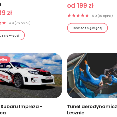
od 199 zł
ł
9 zł
5.0 (19 opinii)
4.9 (76 opinii)
Dowiedz się więcej
z się więcej
eller
 Subaru Impreza -
Tunel aerodynamicz
wca
Lesznie