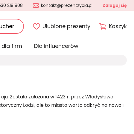
530 219 808
kontakt@prezentzycia.pl
Zaloguj się
ucher
Ulubione prezenty
Koszyk
 dla firm
Dla influencerów
ju. Została założona w 1423 r. przez Władysława
storyczny Łodzi, ale to miasto warto odkryć na nowo i