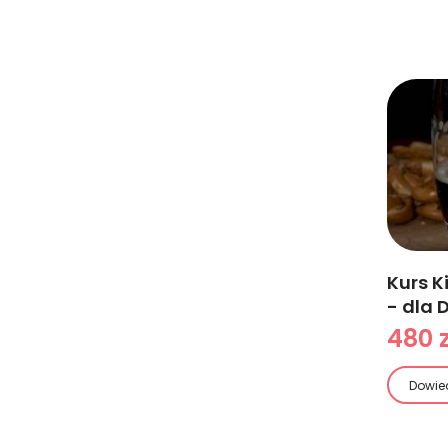
Kurs K
- dla 
480 z
Dowied