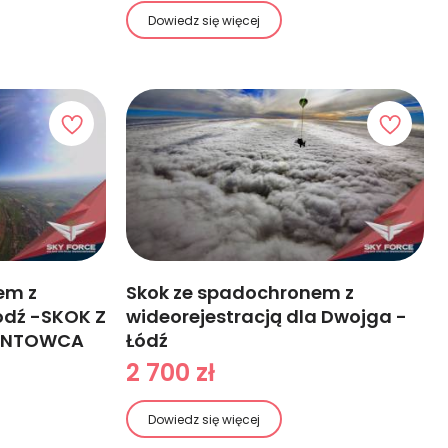
Dowiedz się więcej
em z
Skok ze spadochronem z
Łódź -SKOK Z
wideorejestracją dla Dwojga -
ANTOWCA
Łódź
2 700 zł
Dowiedz się więcej