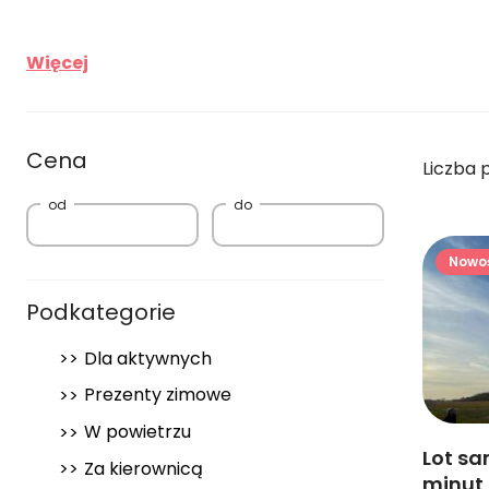
Więcej
Cena
Liczba 
od
do
Nowo
Podkategorie
Dla aktywnych
Prezenty zimowe
W powietrzu
Lot sa
Za kierownicą
minut