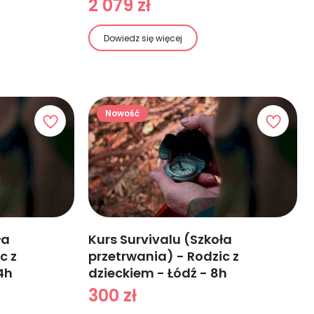
2 079 zł
Dowiedz się więcej
Nowość
ła
Kurs Survivalu (Szkoła
c z
przetrwania) - Rodzic z
4h
dzieckiem - Łódź - 8h
300 zł