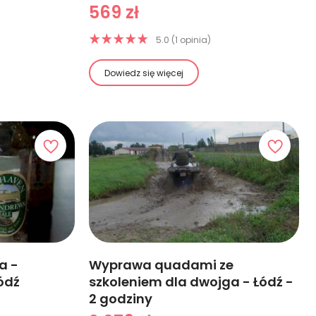
569 zł
5.0 (1 opinia)
Dowiedz się więcej
a -
Wyprawa quadami ze
ódź
szkoleniem dla dwojga - Łódź -
2 godziny