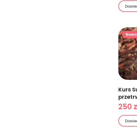
Dowied
Nowo
Kurs S
przetr
250 z
Dowied