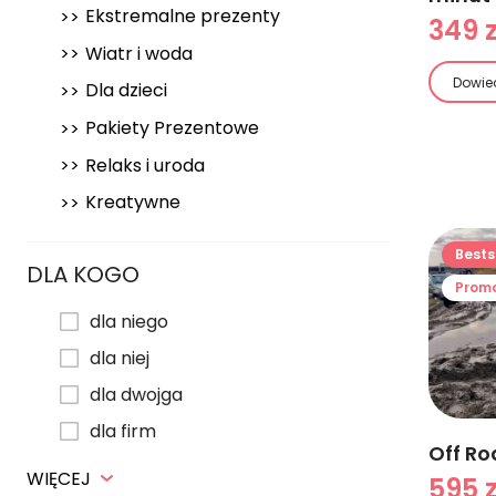
Ekstremalne prezenty
349 z
Wiatr i woda
Dowied
Dla dzieci
Pakiety Prezentowe
Relaks i uroda
Kreatywne
Bests
DLA KOGO
Prom
dla niego
dla niej
dla dwojga
dla firm
Off Ro
WIĘCEJ
595 z