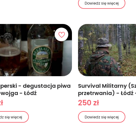
Dowiedz się więcej
iperski - degustacja piwa
Survival Militarny (S
Dwojga - Łódź
przetrwania) - Łódź 
ł
250 zł
z się więcej
Dowiedz się więcej