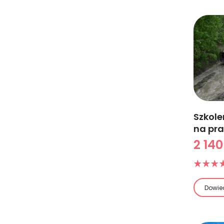
Szkole
na pra
2 140
Dowied