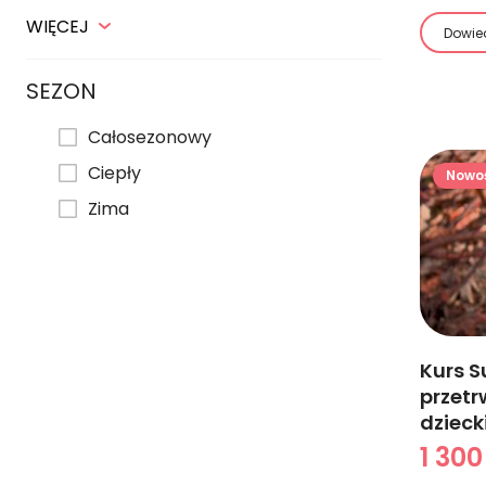
WIĘCEJ
Dowied
SEZON
Całosezonowy
Ciepły
Nowo
Zima
Kurs S
przetr
dzieck
1 300