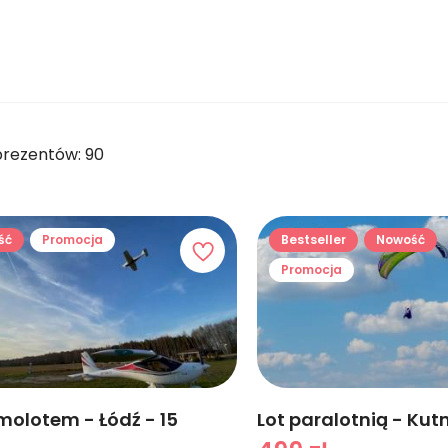
prezentów: 90
ść
Promocja
Bestseller
Nowość
Promocja
molotem - Łódź - 15
Lot paralotnią - Kut