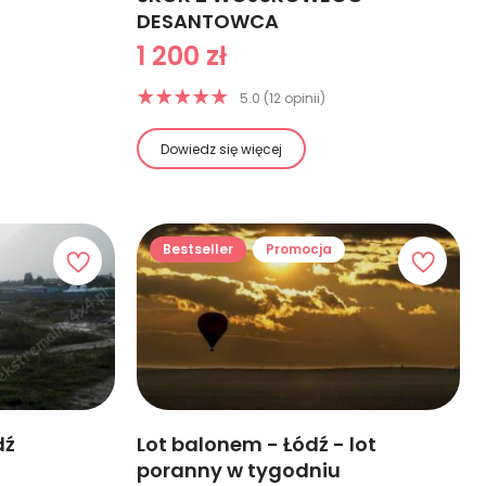
DESANTOWCA
1 200 zł
5.0 (12 opinii)
Dowiedz się więcej
Bestseller
Promocja
dź
Lot balonem - Łódź - lot
poranny w tygodniu