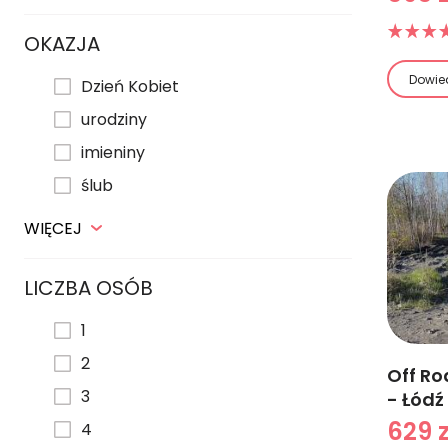
OKAZJA
Dowied
Dzień Kobiet
urodziny
imieniny
ślub
WIĘCEJ
LICZBA OSÓB
1
2
Off R
3
- Łódź
629 z
4