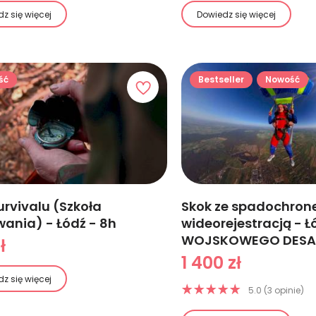
z się więcej
Dowiedz się więcej
ść
Bestseller
Nowość
urvivalu (Szkoła
Skok ze spadochron
wania) - Łódź - 8h
wideorejestracją - 
WOJSKOWEGO DES
ł
1 400 zł
z się więcej
5.0 (3 opinie)