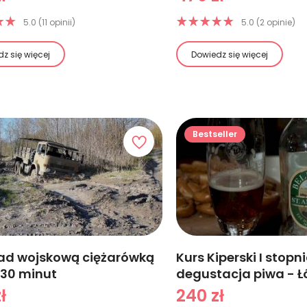
5.0 (11 opinii)
5.0 (2 opinie)
z się więcej
Dowiedz się więcej
Bestseller
oad wojskową ciężarówką
Kurs Kiperski I stopni
 30 minut
degustacja piwa - Ł
ł
240 zł