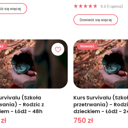
5.0 (1 opinia)
z się więcej
Dowiedz się więcej
ść
Nowość
urvivalu (Szkoła
Kurs Survivalu (Szko
wania) - Rodzic z
przetrwania) - Rodzi
iem - Łódź - 48h
dzieckiem - Łódź - 2
 zł
750 zł