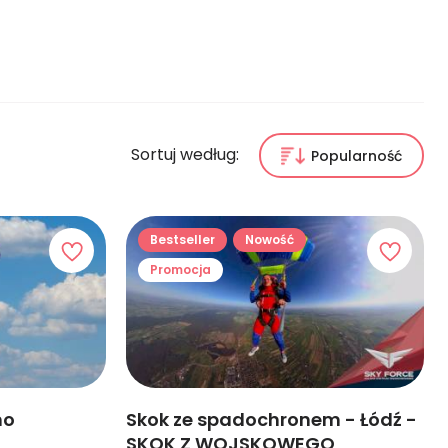
Sortuj według:
Popularność
Bestseller
Nowość
Promocja
no
Skok ze spadochronem - Łódź -
SKOK Z WOJSKOWEGO