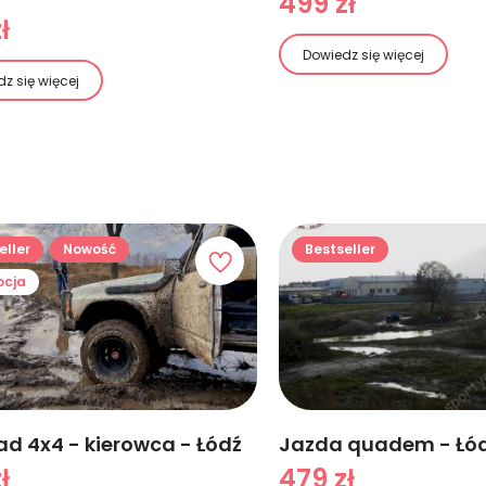
499 zł
ł
Dowiedz się więcej
z się więcej
eller
Nowość
Bestseller
ocja
ad 4x4 - kierowca - Łódź
Jazda quadem - Łó
ł
479 zł