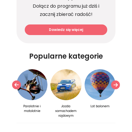
Dołącz do programu już dziś i
zacznij zbierać radość!
Dowiedz się więcej
Popularne kategorie
 ze
Paralotnie i
Jazda
Lot balonem
Pr
ronem
motolotnie
samochodem
rajdowym