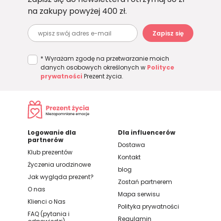
prowadzonym przez zawodowego
na zakupy powyżej 400 zł.
kierowcę. Możesz mieć pewność, że
wspomnienia z tego dnia zostaną z nią na
Zapisz się
lata.
* Wyrażam zgodę na przetwarzanie moich
danych osobowych określonych w
Polityce
prywatności
Prezent życia.
Logowanie dla
Dla influencerów
partnerów
Dostawa
Klub prezentów
Kontakt
Życzenia urodzinowe
blog
Jak wygląda prezent?
Zostań partnerem
O nas
Mapa serwisu
Korzystając z naszego serwisu, wcale nie
Klienci o Nas
Polityka prywatności
musisz mieć gotowego pomysłu na
FAQ (pytania i
Regulamin