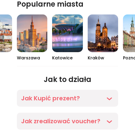
Popularne miasta
Warszawa
Katowice
Kraków
Pozn
Jak to działa
01
02
03
Jak Kupić prezent?
Rozwiń
01
02
03
Jak zrealizować voucher?
Rozwiń