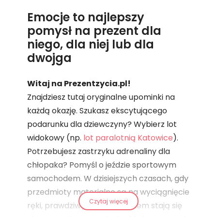
Emocje to najlepszy
pomysł na prezent dla
niego, dla niej lub dla
dwojga
Witaj na Prezentzycia.pl!
Znajdziesz tutaj oryginalne upominki na
każdą okazję. Szukasz ekscytującego
podarunku dla dziewczyny? Wybierz lot
widokowy (np.
lot paralotnią Katowice
).
Potrzebujesz zastrzyku adrenaliny dla
chłopaka? Pomyśl o jeździe sportowym
samochodem. W dzisiejszych czasach, gdy
przedmioty materialne są na wyciągnięcie
Czytaj więcej
ręki, prawdziwym zaskoczeniem stają się