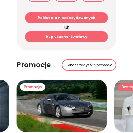
Pakiet dla niezdecydowanych
lub
Kup voucher kwotowy
Promocje
Zobacz wszystkie promocje
Promocja
Bestse