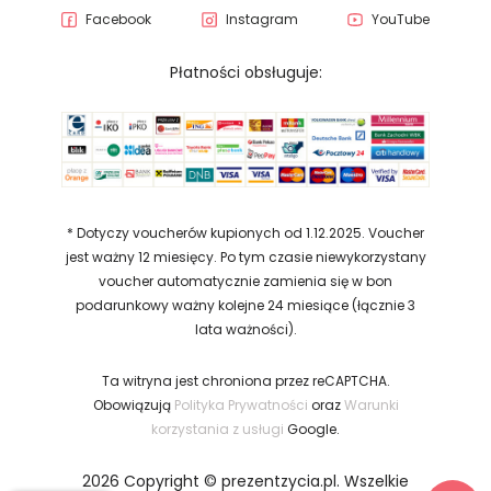
Doskonałym przykładem jest skok ze
Facebook
Instagram
YouTube
spadochronem – dla wielu osób to
Płatności obsługuje:
absolutny szczyt odwagi. Jeśli jednak
wolisz łagodniejsze atrakcje, możesz
podarować bliskim romantyczną kolację
dla dwojga lub odprężający masaż
relaksacyjny.
* Dotyczy voucherów kupionych od 1.12.2025. Voucher
Nasza oferta stale rośnie, a my z pasją
jest ważny 12 miesięcy. Po tym czasie niewykorzystany
voucher automatycznie zamienia się w bon
dodajemy do niej nowe propozycje. Jeśli
podarunkowy ważny kolejne 24 miesiące (łącznie 3
nie możesz znaleźć wymarzonej atrakcji,
lata ważności).
daj nam znać – z przyjemnością
poszukamy wykonawcy, który zrealizuje ją
Ta witryna jest chroniona przez reCAPTCHA.
Obowiązują
Polityka Prywatności
oraz
Warunki
w Twojej okolicy.
korzystania z usługi
Google.
2026 Copyright © prezentzycia.pl. Wszelkie