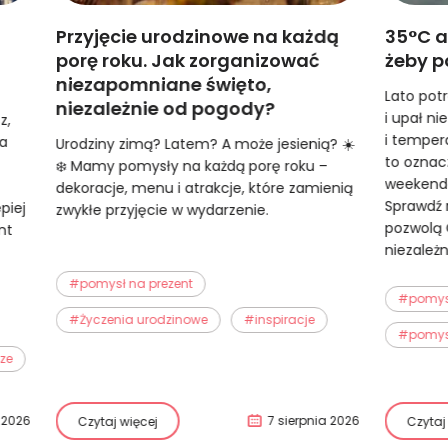
Przyjęcie urodzinowe na każdą
35°C a
porę roku. Jak zorganizować
żeby p
niezapomniane święto,
Lato pot
niezależnie od pogody?
i upał n
z,
i temper
ka
Urodziny zimą? Latem? A może jesienią? ☀️
to oznac
❄️ Mamy pomysły na każdą porę roku –
weekendo
dekoracje, menu i atrakcje, które zamienią
Sprawdź 
epiej
zwykłe przyjęcie w wydarzenie.
pozwolą C
nt
niezależ
#pomysł na prezent
#pomysł
#Życzenia urodzinowe
#inspiracje
#pomys
cze
a 2026
7 sierpnia 2026
Czytaj więcej
Czytaj