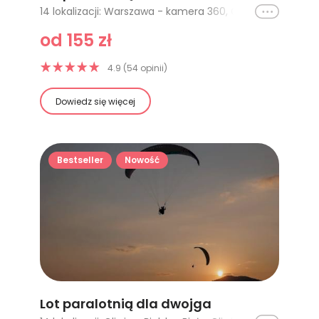
Ikona
14 lokalizacji: Warszawa - kamera 360, Gliwice - 10 minut, Białystok lot z Mistrzem Świata, Gliwice - 25 minut, Katowice - 35 minut, Poznań - 20 minut, Poznań - 30 minut, Trójmiasto (Borsk), Gliwice, Zielona Góra - motoparalotnia, Trójmiasto (Borsk) - motoparalotnia, Katowice - 10 minut, Katowice - 25 minut, Gliwice - 35 minut
od 155 zł
4.9 (54 opinii)
Dowiedz się więcej
Bestseller
Nowość
Lot paralotnią dla dwojga