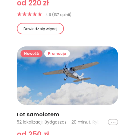
od 220 zł
4.9 (137 opinii)
Dowiedz się więcej
Nowość
Promocja
Lot samolotem
Ikona
52 lokalizacji: Bydgoszcz - 20 minut, Rybnik - 10 minut (1-3 os), Łódź - 30 minut, Toruń (Łysomice) - 20 minut, Toruń (Łysomice) - lot VIP, Bydgoszcz - lot VIP, Rybnik - 20 minut (1-3os), Rybnik - 30 minut (1-3os), Kraków - 20 minut, Kraków - 30 minut, Trójmiasto - 15 minut, Trójmiasto - 30 minut, Jura Krakowsko-Częstochowska - 15 minut, Gliwice - 20 minut, Kielce - lot w Tatry, Zakopane - 20 minut (3 osoby), Gliwice - 30 minut (Pipistrel), Olsztyn - 15 minut, Olsztyn - 30 minut, Olsztyn - 60 minut, Kielce - 15 minut, Kielce - 20 minut, Kielce - 30 minut, Kielce - 60 minut, Jaworzno - 20 minut, Jaworzno - 30 minut, Jura Krakowsko-Częstochowska - 30 minut, Lot nad Tatrami, Mazury - 15 minut, Mazury - 30 minut, Mazury - 60 minut, Warszawa - 15 minut, Warszawa - 30 minut, Warszawa - 60 minut, Łódź - 15 minut, Łódź - 60 minut, Gliwice - lot w Beskidy, Gliwice - lot w Tatry, Gdańsk - 15 minut, Bielsko-Biała - 20 minut, Bielsko-Biała - 30 minut, Opole (Kamień Śląski) - 20 minut, Opole (Kamień Śląski) - 30 minut, Szczecinek - 15 minut, Szczecinek z filmowaniem - 15 minut, Bydgoszcz - 30 minut, Katowice - 20 minut, Szczecin - 15 minut, Szczecin - 30 minut, Szczecin - 60 minut, Włocławek - Cessna 172 - 15 minut, Włocławek - Cessna 172 - 30 minut
od 250 zł