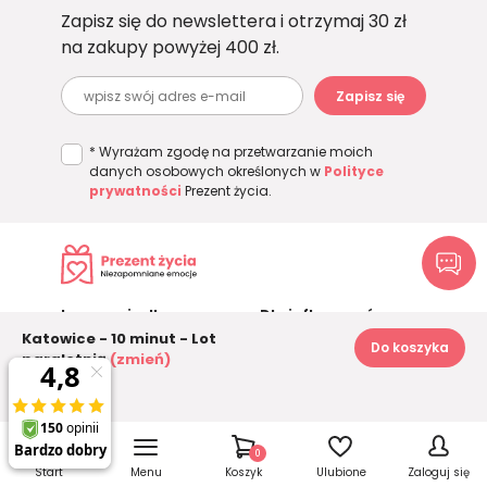
Zapisz się do newslettera i otrzymaj 30 zł
na zakupy powyżej 400 zł.
Zapisz się
* Wyrażam zgodę na przetwarzanie moich
danych osobowych określonych w
Polityce
prywatności
Prezent życia.
Logowanie dla
Dla influencerów
partnerów
Katowice - 10 minut - Lot
Dostawa
Do koszyka
paralotnią
(zmień)
Klub prezentów
Kontakt
239 zł
Życzenia urodzinowe
blog
Jak wygląda prezent?
Zostań partnerem
O nas
Mapa serwisu
0
Klienci o Nas
Start
Menu
Koszyk
Ulubione
Zaloguj się
Polityka prywatności