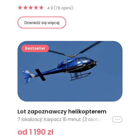
4.9 (76 opinii)
Dowiedz się więcej
Bestseller
Lot zapoznawczy helikopterem
Ikona
7 lokalizacji: Karpacz 15 minut (3 osoby), Karpacz 20 minut (3 os.), Karpacz 30 minut (3 os.), Polkowice 15 minut (3 os.), Polkowice 20 minut (3 os.), Polkowice 30 minut (3 os.), Lot dla dwojga Bielsko Biała 15 minut
od 1 190 zł