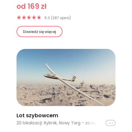
od 169 zł
5.0 (287 opinii)
Dowiedz się więcej
Lot szybowcem
Ikona
20 lokalizacji: Rybnik, Nowy Targ - za wyciągarką, Toruń - start za wyciągarką, Toruń - start za samolotem, Gdańsk, Rzeszów, Częstochowa - lot zapoznawczy, Ostrów Wielkopolski, Gliwice - start za wyciągarką, Nowy Targ - lot nad Gorce, Nowy Targ - lot nad Kasprowy, Wrocław - 15 minut (z własnym napędem), Częstochowa 30 minut - lot zapoznawczy, Krosno, Elbląg - 15 minut, Gliwice - lot za samolotem (30-50 min), Gliwice - lot motoszybowcem 20 minut, Włocławek - start za wyciągarką, Włocławek - start za samolotem (7-10 min), Włocławek - start za samolotem (20 min)