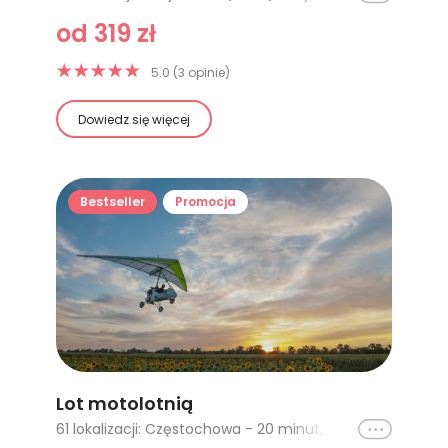
od 319 zł
5.0 (3 opinie)
Dowiedz się więcej
Bestseller
Promocja
Lot motolotnią
Ikona
61 lokalizacji: Częstochowa - 20 minut, Kielce - 10 minut, Kraków, Warszawa (Kośmin) - 15 minut, Wrocław, Bydgoszcz - 20 minut, Gliwice - 10 minut, Poznań, Poznań - 15 minut, Poznań - 20 minut, Kielce - 15 minut, Kielce - 20 minut, Pińczów - 10 minut, Pińczów - 15 minut, Warszawa (Kośmin) - 20 minut, Warszawa (Kośmin) - 30 minut, Częstochowa - 10 minut, Toruń (Łysomice) - 20 minut, Toruń (Łysomice) - lot VIP, Bydgoszcz - lot VIP, Nad Górami Świętokrzyskimi - 60 minut, Gorzów Wlkp - 20 minut, Szczecin - 20 minut, Zielona Góra - 20 minut, Warszawa (Chrcynno) - 20 minut, Warszawa (Chrcynno) - 30 minut, Gliwice - 20 minut, Gliwice - 30 minut, Wrocław - 30 minut z filmowaniem, Wrocław - 60 minut z filmowaniem, Jura Krakowsko-Częstochowska - 45 minut, Jura Krakowsko-Częstochowska - 30 minut, Jura Krakowsko-Częstochowska - 15 minut, Rzeszów - 15 minut, Pińczów - 20 minut, Rzeszów - 30 minut, Mazury, Rzeszów - 20 minut, Milicz - 60 minut, Milicz - 30 minut, Milicz - 15 minut, Gorzów Wielkopolski (Trzebicz) - 30 minut, Szczecin - 60 minut, Szczecin - 30 minut, Gorzów Wlkp - 60 minut, Gorzów Wlkp - 30 minut, Zielona Góra - 30 minut, Zielona Góra - 60 minut, Wrocław (Oborniki Śląskie) - 10 minut, Wrocław (Oborniki Śląskie) - 15 minut, Wrocław (Oborniki Śląskie) - 20 minut, Gorzów Wielkopolski (Trzebicz) - 20 minut, Giżycko, Gorzów Wielkopolski - lot w chmurach, Rzeszów - 10 minut, Szczecin - 10 minut, Gorzów Wielkopolski - 10 minut, Pińczów - lot z zawodowym pilotem Boeinga 737, Bydgoszcz - 30 minut, Włocławek (20 min), Włocławek (40 min)