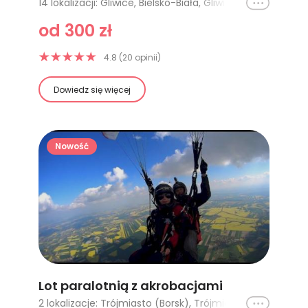
Ikona
14 lokalizacji: Gliwice, Bielsko-Biała, Gliwice - 10 minut, Poznań, Opole, Kraków, Gliwice - 25 minut, Gliwice - 35 minut, Warszawa, Trójmiasto (Borsk), Trójmiasto (Borsk) - motoparalotnia, Kraków II, Trójmiasto, Zakopane
od 300 zł
4.8 (20 opinii)
Dowiedz się więcej
Nowość
Lot paralotnią z akrobacjami
Ikona
2 lokalizacje: Trójmiasto (Borsk), Trójmiasto (Borsk) - dla dwojga