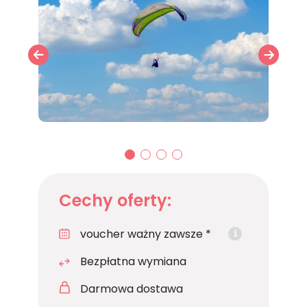
01
02
03
04
Cechy oferty:
voucher ważny zawsze *
i
Bezpłatna wymiana
Darmowa dostawa