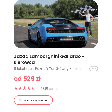
Jazda Lamborghini Gallardo -
kierowca
Ikona
8 lokalizacji: Poznań Tor Główny - 1 okrążenie, Cała Polska - 1 okrążenie, Cała Polska - 2 okrążenia, Cała Polska - 3 okrążenia, Cała Polska - 4 okrążenia, Poznań Tor Główny - 2 okrążenia, Silesia Ring Tor Główny - 1 okrążenie, Silesia Ring Tor Główny - 2 okrążenia
od 529 zł
4.4 (25 opinii)
Dowiedz się więcej