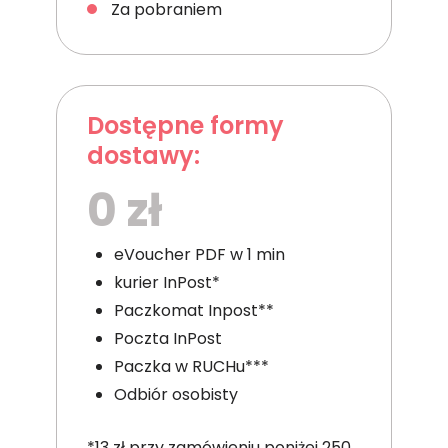
Za pobraniem
Dostępne formy
dostawy:
0 zł
eVoucher PDF w 1 min
kurier InPost*
Paczkomat Inpost**
Poczta InPost
Paczka w RUCHu***
Odbiór osobisty
*13 zł przy zamówieniu poniżej 250