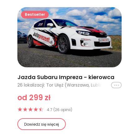
Bestseller
Jazda Subaru Impreza - kierowca
Ikona
26 lokalizacji: Tor Ułęż (Warszawa, Lublin) - 1 okrążenie, Poznań - 5 km, Poznań - 10 km, Poznań (tor Główny) - 1 okrążenie, Poznań (tor Główny) - 2 okrążenia, Cała Polska - 1 okrążenie, Cała Polska - 2 okrążenia, Cała Polska - 3 okrążenia, Cała Polska - 4 okrążenia, Tor Kraków - 1 okrążenie, Poznań Karting - 1 okrążenie, Tor Koszalin - 1 okrążenie, Tor Warszawa - Słabomierz - 1 okrążenie, Tor Gdańsk Pszczółki - 1 okrążenie, Tor Warszawa- Słomczyn - 1 okrążenie, Tor Olsztyn - 1 okrążenie, Tor Jastrząb (Radom, Kielce) - 1 okrążenie, Tor Bednary (Poznań) - 1 okrążenie, Tor Toruń - 1 okrążenie, Tor Łódź - 1 okrążenie, Tor Warszawa - Modlin - 1 okrążenie, Tor Krzywa (Wrocław) - 1 okrążenie, Kielce - 5 okrążeń, Kielce - 10 okrążeń, Wrocław - 10 okrążeń, Wrocław - 15 okrążeń
od 299 zł
4.7 (26 opinii)
Dowiedz się więcej