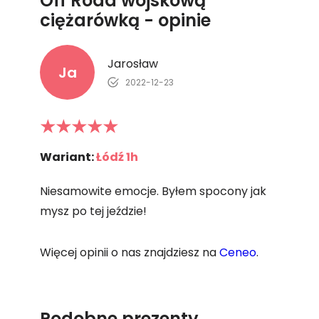
Off Road wojskową
ciężarówką - opinie
Jarosław
Ja
2022-12-23
Wariant:
Łódź 1h
Niesamowite emocje. Byłem spocony jak
mysz po tej jeździe!
Więcej opinii o nas znajdziesz na
Ceneo
.
Podobne prezenty