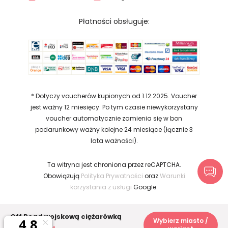
Płatności obsługuje:
* Dotyczy voucherów kupionych od 1.12.2025. Voucher
jest ważny 12 miesięcy. Po tym czasie niewykorzystany
voucher automatycznie zamienia się w bon
podarunkowy ważny kolejne 24 miesiące (łącznie 3
lata ważności).
Ta witryna jest chroniona przez reCAPTCHA.
Obowiązują
Polityka Prywatności
oraz
Warunki
korzystania z usługi
Google.
2026 Copyright © prezentzycia.pl. Wszelkie
Off Road wojskową ciężarówką
Wybierz miasto /
prawa zastrzeżone.