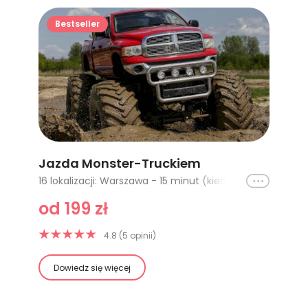
Bestseller
Jazda Monster-Truckiem
Ikona
16 lokalizacji: Warszawa - 15 minut (kierowca), Warszawa (pasażer), Katowice - 15 minut - kierowca, Katowice - 30 minut - kierowca, Warszawa - tratowanie wraków, Poznań - 15 minut - kierowca, Warszawa - 40 minut - kierowca, Katowice - 40 minut - kierowca, Katowice (pasażer), Poznań (pasażer), Gdańsk (pasażer), Gdańsk- 15 minut - kierowca, Katowice - tratowanie wraków, Poznań - 30 minut - kierowca, Warszawa - 30 minut (kierowca), Gdańsk- 30 minut - kierowca
od 199 zł
4.8 (5 opinii)
Dowiedz się więcej