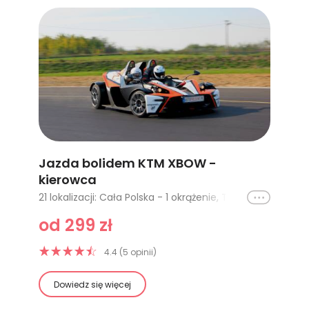
Jazda bolidem KTM XBOW -
kierowca
Ikona
21 lokalizacji: Cała Polska - 1 okrążenie, Tor Poznań Główny - 2 okrążenia, Tor Krzywa (Wrocław) - 1 okrążenie, Tor Poznań Główny - 1 okrążenie, Cała Polska - 2 okrążenia, Cała Polska - 3 okrążenia, Cała Polska - 4 okrążenia, Tor Silesia Ring Główny - 1 okrążenie, Tor Silesia Ring Główny - 2 okrążenia, Tor Jastrząb (Radom, Kielce) - 1 okrążenie, Tor Kraków - 1 okrążenie, Tor Łódź - 1 okrążenie, Tor Bednary (Poznań) - 1 okrążenie, Tor Słomczyn (Warszawa) - 1 okrążenie, Tor Koszalin - 1 okrążenie, Tor Gdańsk Pszczółki - 1 okrążenie, Tor Modlin (Warszawa) - 1 okrążenie, Kielce - 1 okrążenie, Kielce - 2 okrążenia, Kielce - 5 okrążeń, Kielce - 10 okrążeń
od 299 zł
4.4 (5 opinii)
Dowiedz się więcej