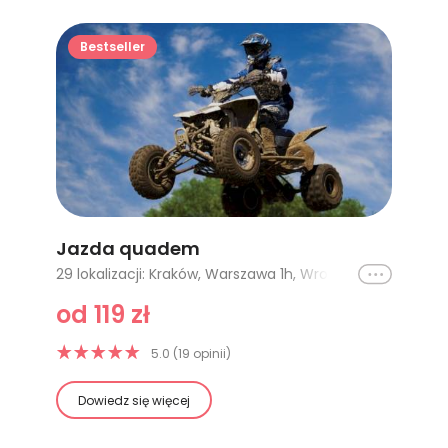
Bestseller
Jazda quadem
Ikona
29 lokalizacji: Kraków, Warszawa 1h, Wrocław, Łódź, Krynica Zdrój, Katowice - 1h, Częstochowa, Katowice - 2h, Opole (Kolonowskie) - 1h SEGWAY, Legnica, Częstochowa (POLARIS Sportsman) - 1h, Jelenia Góra, Wałbrzych, Białystok - Kayo AU200 lub Grizzly 300 - 1h, Białystok - Kayo AU200 lub Grizzly 300 - 2h, Kołobrzeg - 1h, Łomża - 30 min, Łomża - 1h, Łomża - 2h, Łomża - 3h, Łomża - 5h, Częstochowa (POLARIS Sportsman) - 2h, Opole (Kolonowskie) - 2h SEGWAY, Opole (Kolonowskie) - 3h SEGWAY, Opole (Kolonowskie) - 4h SEGWAY, Opole (Kolonowskie) - 1h CF MOTO 850, Opole (Kolonowskie) - 3h CF MOTO 850, Opole (Kolonowskie) - 2h CF MOTO 850, Białystok - Kayo AU200 lub Grizzly 300 - 3h
od 119 zł
5.0 (19 opinii)
Dowiedz się więcej