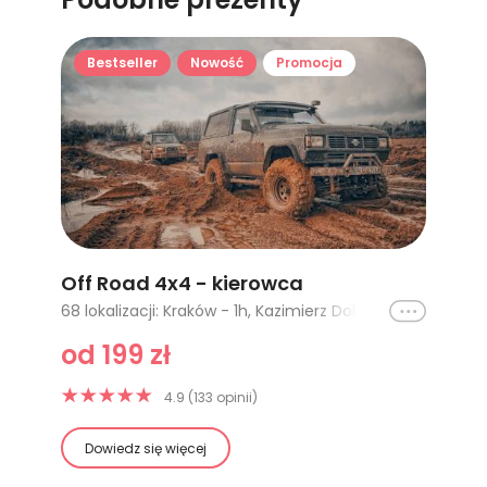
Bestseller
Nowość
Promocja
Off Road 4x4 - kierowca
Ikona
68 lokalizacji: Kraków - 1h, Kazimierz Dolny 1h, Warszawa - 1h, Warszawa - 4h, Wrocław - 1h, Śląsk - 1h, Śląsk - 3 osoby, Łódź, Łódź - 2 godziny, Łódź - 3 godziny, Toruń - 1h, Szczecin - 2h, Lublin - 2 godziny, Kazimierz Dolny 4h, Katowice - 1h, Częstochowa - 1h, Katowice - 2h, Poznań - 2h, Śląsk, Trójmiasto - 1h, Trójmiasto - 2h, Poznań, Lublin - 4 godziny, Wrocław (Kraina Wygasłych Wulkanów), Kraków - 2h, Poznań - 3h, Toruń - 2h, Wyprawa off road - Toruń - 3h, Bydgoszcz - 1h, Bydgoszcz - 2h, Wyprawa off road - Bydgoszcz - 3h, Lublin - 1h, Szczecin - 1h, Bielsko Biała I, Szczecin - 3h, Sudety - 1 godzina, Sudety - 2 godziny, Gliwice, Krynica Zdrój - 1 godzina, Włocławek - 2 godziny, Włocławek - 1 godzina, Krynica Zdrój - 2 godziny, Krynica Zdrój - 3 godziny, Warszawa - trasa STANDARD, Warszawa - trasa PRO, Warszawa - trasa EKSPERT, Czeladź 1h, Zabrze 1h, Wyprawa off road - Poznań (Książ Wlkp) 3h, Wyprawa off road - Poznań (Książ Wlkp) 1,5h, Wyprawa off road - Poznań (Książ Wlkp) 2h, Wyprawa off road - Poznań (Książ Wlkp) 1h, Katowice - 30 minut, Jura Krakowsko - Częstochowska - 30 minut, Jura Krakowsko - Częstochowska - 1h, Jura Krakowsko - Częstochowska - 2h, Legnica, Wałbrzych, Jelenia Góra, Wrocław, Kazimierz Dolny 2h, Szczecin - 30 minut, Wyprawa off road Kołobrzeg - 1h, Wyprawa off road Kołobrzeg - 3h, Kazimierz Dolny 30 min, Łódź - 1h - Custom Car MEGA JEEP Cherokee XJ, Łódź - 30 min - Custom Car MEGA JEEP Cherokee XJ, Trójmiasto - 30 min
od 199 zł
4.9 (133 opinii)
Dowiedz się więcej