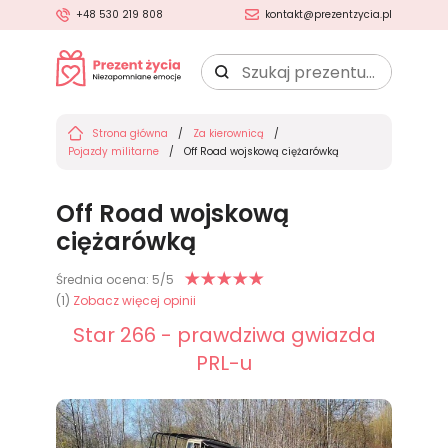
+48 530 219 808
kontakt@prezentzycia.pl
Szukaj
prezentu:
Strona główna
Za kierownicą
Pojazdy militarne
Off Road wojskową ciężarówką
Off Road wojskową
ciężarówką
Średnia ocena:
5
/5
(
1
)
Zobacz więcej opinii
Star 266 - prawdziwa gwiazda
PRL-u