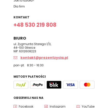
Jak to działa?
Dla firm
KONTAKT
+48 530 219 808
BIURO
ul. Zygmunta Starego 1/3,
44-100 Gliwice
NIP: 6312608223
kontakt@prezentzycia.pl
pon-pt.
8:30 - 16:30
METODY PŁATNOŚCI
OBSERWUJ NAS NA
Facebook
Instagram
YouTube