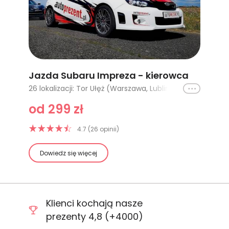
Jazda Subaru Impreza - kierowca
Ikona
26 lokalizacji: Tor Ułęż (Warszawa, Lublin) - 1 okrążenie, Poznań - 5 km, Poznań - 10 km, Poznań (tor Główny) - 1 okrążenie, Poznań (tor Główny) - 2 okrążenia, Cała Polska - 1 okrążenie, Cała Polska - 2 okrążenia, Cała Polska - 3 okrążenia, Cała Polska - 4 okrążenia, Tor Kraków - 1 okrążenie, Poznań Karting - 1 okrążenie, Tor Koszalin - 1 okrążenie, Tor Warszawa - Słabomierz - 1 okrążenie, Tor Gdańsk Pszczółki - 1 okrążenie, Tor Warszawa- Słomczyn - 1 okrążenie, Tor Olsztyn - 1 okrążenie, Tor Jastrząb (Radom, Kielce) - 1 okrążenie, Tor Bednary (Poznań) - 1 okrążenie, Tor Toruń - 1 okrążenie, Tor Łódź - 1 okrążenie, Tor Warszawa - Modlin - 1 okrążenie, Tor Krzywa (Wrocław) - 1 okrążenie, Kielce - 5 okrążeń, Kielce - 10 okrążeń, Wrocław - 10 okrążeń, Wrocław - 15 okrążeń
od 299 zł
4.7 (26 opinii)
Dowiedz się więcej
Klienci kochają nasze
prezenty 4,8 (+4000)