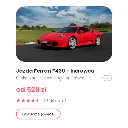
Jazda Ferrari F430 - kierowca
Ikona
8 lokalizacji: Silesia Ring Tor Główny - 1 okrążenie, Poznań Główny - 1 okrążenie, Poznań Główny - 2 okrążenia, Silesia Ring Tor Główny - 2 okrążenia, Cała Polska - 1 okrążenie, Cała Polska - 2 okrążenia, Cała Polska - 3 okrążenia, Cała Polska - 4 okrążenia
od 529 zł
4.6 (10 opinii)
Dowiedz się więcej