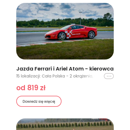
Jazda Ferrari i Ariel Atom - kierowca
Ikona
15 lokalizacji: Cała Polska - 2 okrążenia, Cała Polska - 4 okrążenia, Ułęż (Warszawa, Lublin) - 2 okrążenia, Poznań Karting - 2 okrążenia, Tor Bednary (Poznań) - 2 okrążenia, Tor Białystok - 2 okrążenia, Tor Kraków - 2 okrążenia, Tor Łódź - 2 okrążenia, Poznań Główny - 2 okrążenia, Tor Jastrząb (Radom, Kielce) - 2 okrążenia, Tor Gdańsk Pszczółki - 2 okrążenia, Tor Modlin (Warszawa) - 2 okrążenia, Tor Słabomierz (Warszawa) - 2 okrążenia, Tor Słomczyn (Warszawa) - 2 okrążenia, Tor Krzywa (Wrocław) - 2 okrążenia
od 819 zł
Dowiedz się więcej