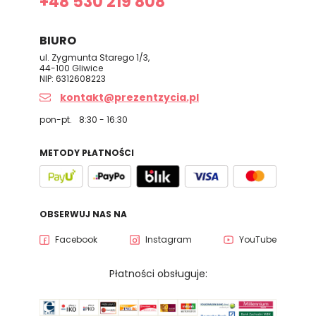
+48 530 219 808
BIURO
ul. Zygmunta Starego 1/3,
44-100 Gliwice
NIP: 6312608223
kontakt@prezentzycia.pl
pon-pt.
8:30 - 16:30
METODY PŁATNOŚCI
OBSERWUJ NAS NA
Facebook
Instagram
YouTube
Płatności obsługuje: