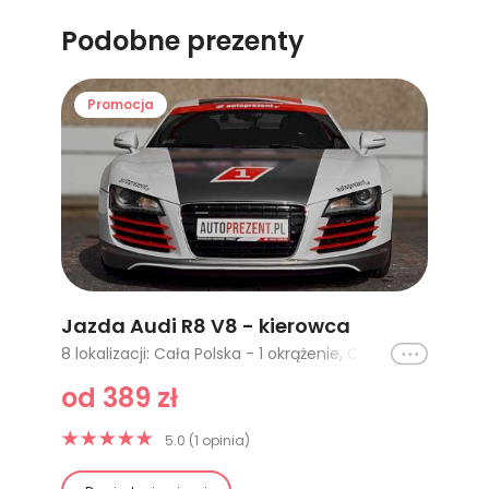
Podobne prezenty
Promocja
Jazda Audi R8 V8 - kierowca
Ikona
8 lokalizacji: Cała Polska - 1 okrążenie, Cała Polska - 2 okrążenia, Cała Polska - 4 okrążenia, Cała Polska - 3 okrążenia, Poznań tor Główny - 1 okrążenie, Poznań tor Główny - 2 okrążenia, Silesia Ring tor Główny - 1 okrążenie, Silesia Ring tor Główny - 2 okrążenia
od 389 zł
5.0 (1 opinia)