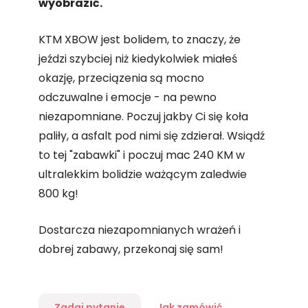
wyobrazić.
KTM XBOW jest bolidem, to znaczy, że
jeździ szybciej niż kiedykolwiek miałeś
okazję, przeciązenia są mocno
odczuwalne i emocje - na pewno
niezapomniane. Poczuj jakby Ci się koła
paliły, a asfalt pod nimi się zdzierał. Wsiądź
to tej "zabawki" i poczuj mac 240 KM w
ultralekkim bolidzie ważącym zaledwie
800 kg!
Dostarcza niezapomnianych wrażeń i
dobrej zabawy, przekonaj się sam!
Zadaj pytanie
Jak zamówić