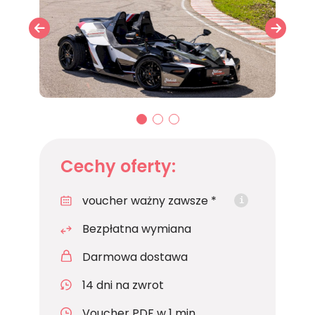
01
02
03
Cechy oferty:
voucher ważny zawsze *
i
Bezpłatna wymiana
Darmowa dostawa
14 dni na zwrot
Voucher PDF w 1 min