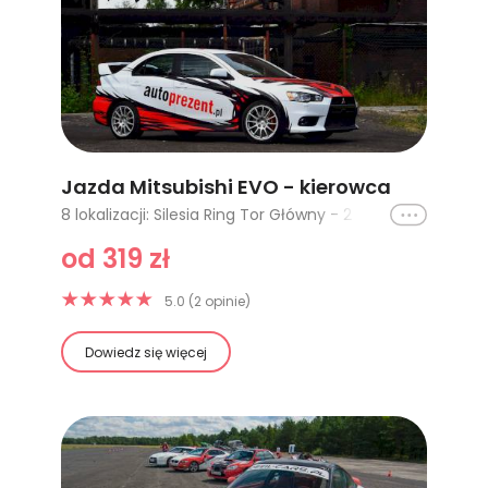
Jazda Mitsubishi EVO - kierowca
Ikona
8 lokalizacji: Silesia Ring Tor Główny - 2 okrążenia, Poznań Tor Główny - 1 okrążenie, Poznań Tor Główny - 2 okrążenia, Cała Polska - 1 okrążenie, Cała Polska - 2 okrążenia, Cała Polska - 3 okrążenia, Cała Polska - 4 okrążenia, Silesia Ring Tor Główny - 1 okrążenie
od 319 zł
5.0 (2 opinie)
Dowiedz się więcej