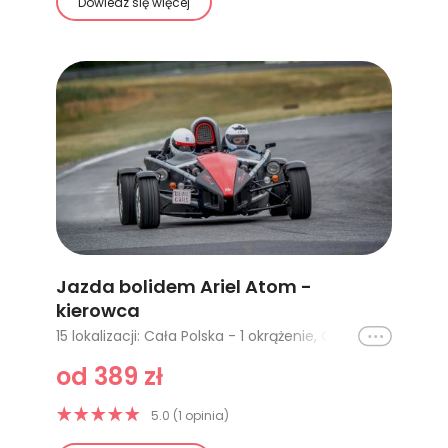
Dowiedz się więcej
Jazda bolidem Ariel Atom -
kierowca
Ikona
15 lokalizacji: Cała Polska - 1 okrążenie, Cała Polska - 2 okrążenia, Cała Polska - 3 okrążenia, Cała Polska - 4 okrążenia, Tor Ułęż (Warszawa, Lublin) - 1 okrążenie, Tor Bednary (Poznań) - 1 okrążenie, Tor Słomczyn (Warszawa) - 1 okrążenie, Poznań Karting - 1 okrążenie, Tor Jastrząb (Radom, Kielce) - 1 okrążenie, Tor Kraków - 1 okrążenie, Tor Łódź - 1 okrążenie, Tor Krzywa Wrocław - 1 okrążenie, Tor Gdańsk Pszczółki - 1 okrążenie, Tor Słabomierz (Warszawa) - 1 okrążenie, Tor Modlin (Warszawa) - 1 okrążenie
od 389 zł
5.0 (1 opinia)