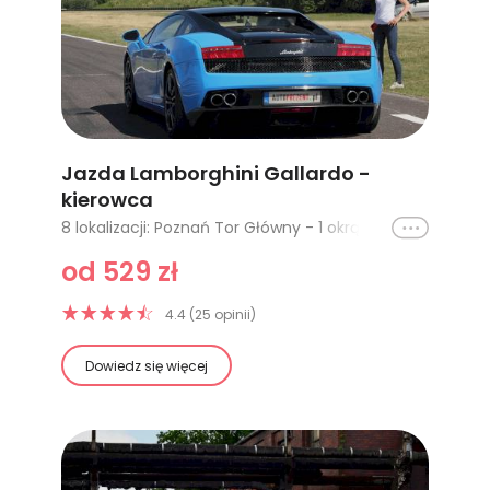
Jazda Lamborghini Gallardo -
kierowca
Ikona
8 lokalizacji: Poznań Tor Główny - 1 okrążenie, Cała Polska - 1 okrążenie, Cała Polska - 2 okrążenia, Cała Polska - 3 okrążenia, Cała Polska - 4 okrążenia, Poznań Tor Główny - 2 okrążenia, Silesia Ring Tor Główny - 1 okrążenie, Silesia Ring Tor Główny - 2 okrążenia
od 529 zł
4.4 (25 opinii)
Dowiedz się więcej