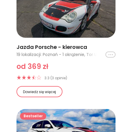
Jazda Porsche - kierowca
Ikona
19 lokalizacji: Poznań - 1 okrążenie, Tor Ułęż (Warszawa, Lublin) - 1 okrążenie, Poznań - 2 okrążenia, Poznań Karting - 1 okrążenie, Tor Słomczyn (Warszawa) - 1 okrążenie, Warszawa - 2 okrążenia, Cała Polska - 1 okrążenie, Cała Polska - 2 okrążenia, Cała Polska - 3 okrążenia, Cała Polska - 4 okrążenia, Tor Kraków - 1 okrążenie, Tor Jastrząb (Kielce, Radom) - 1 okrążenie, Tor Pszczółki (Gdańsk) - 1 okrążenie, Tor Warszawa - Modlin, Tor Białystok - 1 okrążenie, Warszawa - 1 okrążenie, Kielce - 1 okrążenie, Kielce - 2 okrążenia, Kielce - 10 okrążeń + co-drive
od 369 zł
3.3 (3 opinie)
Dowiedz się więcej
Bestseller