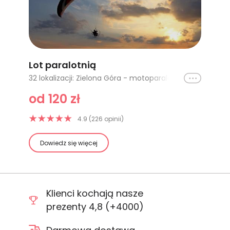
Lot paralotnią
Ikona
32 lokalizacji: Zielona Góra - motoparalotnia 10 minut, Gliwice - 10 minut, Trójmiasto (Borsk), Kraków (Pobiednik Wielki), Łódź, Poznań - 10 minut, Bielsko-Biała, Trójmiasto, Warszawa, Opole, Poznań - 20 minut, Gliwice - 25 minut, Gliwice - 35 minut, Beskidy (Żywiec) - Motoparalotnia, Katowice - 25 minut, Katowice - 10 minut, Poznań - 30 minut, Świdwin 10 minut, Gliwice, Trójmiasto (Borsk) - motoparalotnia, Zielona Góra - motoparalotnia 15 minut, Kraków, Białystok lot z Mistrzem Świata, Zielona Góra - motoparalotnia 25 minut, Zakopane, Świdwin 15 minut, Kutno, Trójmiasto - długi lot, Gdańsk, Zielona Góra - motoparalotnia 40 minut, Warszawa - Kalonka, Lublin (Starościn)
od 120 zł
4.9 (226 opinii)
Dowiedz się więcej
Klienci kochają nasze
prezenty 4,8 (+4000)