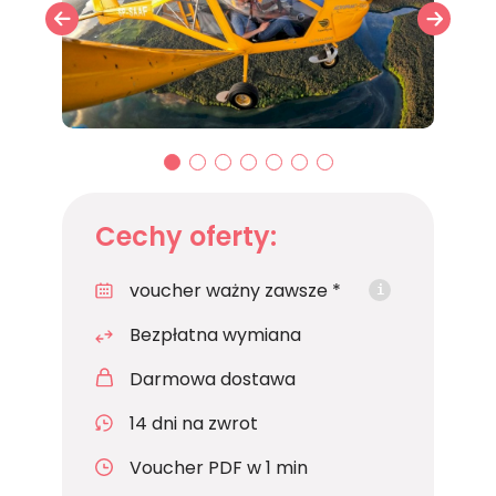
01
02
03
04
05
06
07
Cechy oferty:
voucher ważny zawsze *
i
Bezpłatna wymiana
Darmowa dostawa
14 dni na zwrot
Voucher PDF w 1 min