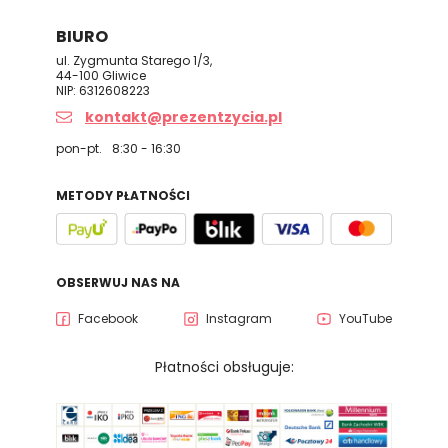
BIURO
ul. Zygmunta Starego 1/3,
44-100 Gliwice
NIP: 6312608223
kontakt@prezentzycia.pl
pon-pt.
8:30 - 16:30
METODY PŁATNOŚCI
OBSERWUJ NAS NA
Facebook
Instagram
YouTube
Płatności obsługuje: