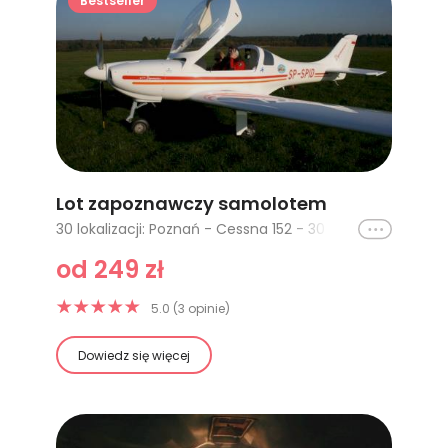
Bestseller
Lot zapoznawczy samolotem
Ikona
30 lokalizacji: Poznań - Cessna 152 - 30 minut, Poznań - 30 minut - 2 osoby, Poznań - Cessna 152 - 60 minut, Poznań - 60 minut - 2 osoby, Częstochowa 10 minut, Katowice - 15 minut, Łeba 60 minut (2 osoby), Łódź - lot Extra VIP - miejsce drugiego pilota - 2 osoby, Poznań - AVIAT HUSKY A-1C-180 floatplane - 30 minut, Poznań - AVIAT HUSKY A-1C-180 floatplane - 60 minut, Toruń - Lot z adrenaliną, Częstochowa 20 minut, Częstochowa 30 minut, Częstochowa 60 minut, Toruń 30 minut (2 osoby), Częstochowa (Soccata) 15 minut, Częstochowa (Soccata) 45 minut, Częstochowa (Soccata) 30 minut, Katowice - 30 minut, Toruń - 20 minut, Łeba - 20 minut, Łeba - lot z adrenaliną, Elbląg lot nad Wysoczyzną - 20 minut, Elbląg lot nad Zalewem Wiślanym - 40 minut, Elbląg - lot nad Mierzeją i Zalewem Wiślanym- 50 minut, Elbląg - lot nad Wysoczyzną - 15 minut (3 osoby), Elbląg lot nad Zalewem Wiślanym - 35 minut (3 osoby), Elbląg lot nad Mierzeją i Zalewem Wiślanym - 45 minut (3 osoby), Łódź - lotnicza przygoda na Lotodromie, Katowice - 60 minut
od 249 zł
5.0 (3 opinie)
Dowiedz się więcej