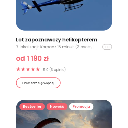
Lot zapoznawczy helikopterem
Ikona
7 lokalizacji: Karpacz 15 minut (3 osoby), Karpacz 20 minut (3 os.), Karpacz 30 minut (3 os.), Polkowice 15 minut (3 os.), Polkowice 20 minut (3 os.), Polkowice 30 minut (3 os.), Lot dla dwojga Bielsko Biała 15 minut
od 1 190 zł
5.0 (3 opinie)
Dowiedz się więcej
Bestseller
Nowość
Promocja