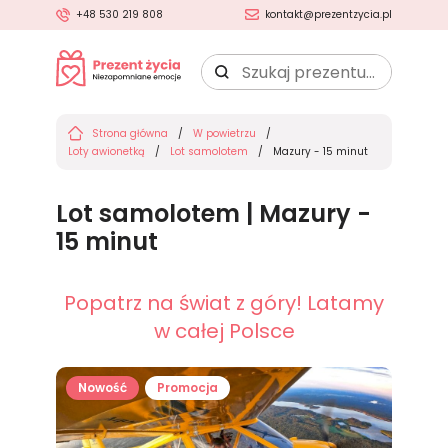
+48 530 219 808
kontakt@prezentzycia.pl
Szukaj
prezentu:
Strona główna
W powietrzu
Loty awionetką
Lot samolotem
Mazury - 15 minut
Lot samolotem | Mazury -
15 minut
Popatrz na świat z góry! Latamy
w całej Polsce
Nowość
Promocja