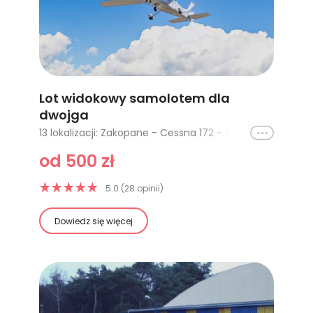
Lot widokowy samolotem dla
dwojga
Ikona
13 lokalizacji: Zakopane - Cessna 172 - 30 minut, Zakopane - Cessna 172 - 40 minut, Toruń - 10 minut, Toruń - 20 minut, Rybnik - 10 minut, Rybnik - 20 minut, Rybnik - 30 minut, Trójmiasto - 15 minut, Trójmiasto - 30 minut, Zakopane - Cessna 172 - 60 minut, Zakopane - Cessna 172 - 20 minut, Włocławek - Cessna 172 - 15 minut, Włocławek - Cessna 172 - 30 minut
od 500 zł
5.0 (28 opinii)
Dowiedz się więcej