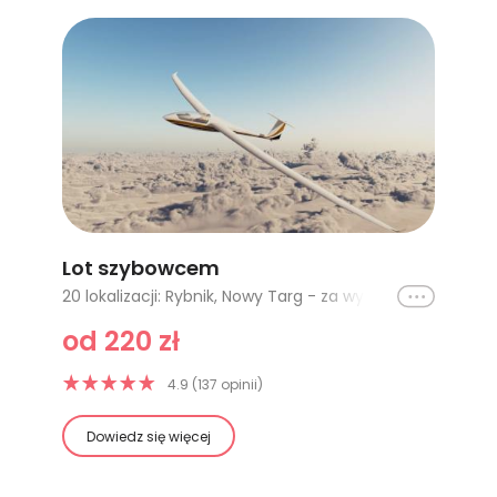
Lot szybowcem
Ikona
20 lokalizacji: Rybnik, Nowy Targ - za wyciągarką, Toruń - start za wyciągarką, Toruń - start za samolotem, Gdańsk, Rzeszów, Częstochowa - lot zapoznawczy, Ostrów Wielkopolski, Gliwice - start za wyciągarką, Nowy Targ - lot nad Gorce, Nowy Targ - lot nad Kasprowy, Wrocław - 15 minut (z własnym napędem), Częstochowa 30 minut - lot zapoznawczy, Krosno, Elbląg - 15 minut, Gliwice - lot za samolotem (30-50 min), Gliwice - lot motoszybowcem 20 minut, Włocławek - start za wyciągarką, Włocławek - start za samolotem (7-10 min), Włocławek - start za samolotem (20 min)
od 220 zł
4.9 (137 opinii)
Dowiedz się więcej