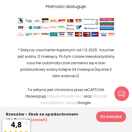
Płatności obsługuje:
* Dotyczy voucherów kupionych od 1.12.2025. Voucher
jest ważny 12 miesięcy. Po tym czasie niewykorzystany
voucher automatycznie zamienia się w bon
podarunkowy ważny kolejne 24 miesiące (łącznie 3
lata ważności).
Ta witryna jest chroniona przez reCAPTCHA.
Obowiązują
Polityka Prywatności
oraz
Warunki
korzystania z usługi
Google.
Rzeszów - Skok ze spadochronem
2026 Copyright © prezentzycia.pl. Wszelkie
Do koszyka
dla Dwojga
(zmień)
prawa zastrzeżone.
2 400 zł