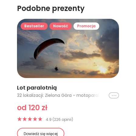
Podobne prezenty
Bestseller
Nowość
Promocja
Lot paralotnią
Ikona
32 lokalizacji: Zielona Góra - motoparalotnia 10 minut, Gliwice - 10 minut, Trójmiasto (Borsk), Kraków (Pobiednik Wielki), Łódź, Poznań - 10 minut, Bielsko-Biała, Trójmiasto, Warszawa, Opole, Poznań - 20 minut, Gliwice - 25 minut, Gliwice - 35 minut, Beskidy (Żywiec) - Motoparalotnia, Katowice - 25 minut, Katowice - 10 minut, Poznań - 30 minut, Świdwin 10 minut, Gliwice, Trójmiasto (Borsk) - motoparalotnia, Zielona Góra - motoparalotnia 15 minut, Kraków, Białystok lot z Mistrzem Świata, Zielona Góra - motoparalotnia 25 minut, Zakopane, Świdwin 15 minut, Kutno, Trójmiasto - długi lot, Gdańsk, Zielona Góra - motoparalotnia 40 minut, Warszawa - Kalonka, Lublin (Starościn)
od 120 zł
4.9 (226 opinii)
Dowiedz się więcej