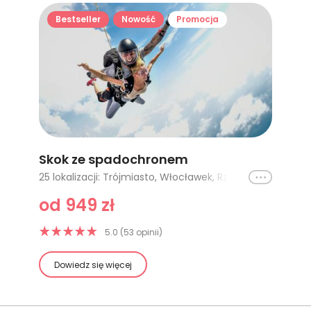
Bestseller
Nowość
Promocja
Skok ze spadochronem
Ikona
25 lokalizacji: Trójmiasto, Włocławek, Rzeszów, Nowy Targ, Kraków, Poznań - Bednary, Gliwice, Łódź - SKOK Z WOJSKOWEGO DESANTOWCA, Hel (Półwysep Helski), Warszawa (Przasnysz), Poznań - Kobylnica, Zielona Góra, Ostrów Wielkopolski LOW-COST, Ostrów Wielkopolski STANDARD, Elbląg, Gdańsk, Piotrków Trybunalski - SKOK Z WOJSKOWEGO DESANTOWCA, Leszno I, Wrocław, Nowy Sącz, Wrocław-Mirosławice LOW-COST, Częstochowa, Rzeszów II, Tarnów, Mielec
od 949 zł
5.0 (53 opinii)
Dowiedz się więcej