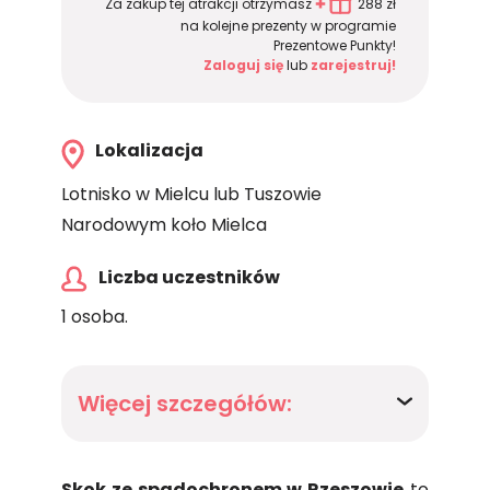
Za zakup tej atrakcji otrzymasz
288 zł
na kolejne prezenty w programie
Prezentowe Punkty!
Zaloguj się
lub
zarejestruj!
Lokalizacja
Lotnisko w Mielcu lub Tuszowie
Narodowym koło Mielca
Liczba uczestników
1 osoba.
Więcej szczegółów:
Skok ze spadochronem w Rzeszowie
to