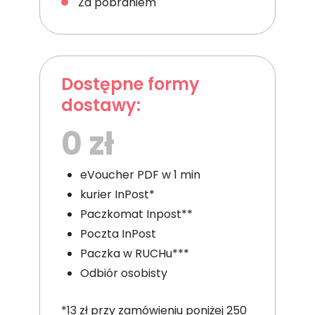
Za pobraniem
Dostępne formy
dostawy:
0 zł
eVoucher PDF w 1 min
kurier InPost*
Paczkomat Inpost**
Poczta InPost
Paczka w RUCHu***
Odbiór osobisty
*13 zł przy zamówieniu poniżej 250