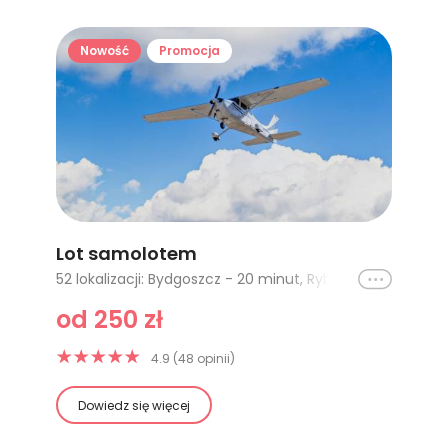
Nowość
Promocja
Lot samolotem
Ikona
52 lokalizacji: Bydgoszcz - 20 minut, Rybnik - 10 minut (1-3 os), Łódź - 30 minut, Toruń (Łysomice) - 20 minut, Toruń (Łysomice) - lot VIP, Bydgoszcz - lot VIP, Rybnik - 20 minut (1-3os), Rybnik - 30 minut (1-3os), Kraków - 20 minut, Kraków - 30 minut, Trójmiasto - 15 minut, Trójmiasto - 30 minut, Jura Krakowsko-Częstochowska - 15 minut, Gliwice - 20 minut, Kielce - lot w Tatry, Zakopane - 20 minut (3 osoby), Gliwice - 30 minut (Pipistrel), Olsztyn - 15 minut, Olsztyn - 30 minut, Olsztyn - 60 minut, Kielce - 15 minut, Kielce - 20 minut, Kielce - 30 minut, Kielce - 60 minut, Jaworzno - 20 minut, Jaworzno - 30 minut, Jura Krakowsko-Częstochowska - 30 minut, Lot nad Tatrami, Mazury - 15 minut, Mazury - 30 minut, Mazury - 60 minut, Warszawa - 15 minut, Warszawa - 30 minut, Warszawa - 60 minut, Łódź - 15 minut, Łódź - 60 minut, Gliwice - lot w Beskidy, Gliwice - lot w Tatry, Gdańsk - 15 minut, Bielsko-Biała - 20 minut, Bielsko-Biała - 30 minut, Opole (Kamień Śląski) - 20 minut, Opole (Kamień Śląski) - 30 minut, Szczecinek - 15 minut, Szczecinek z filmowaniem - 15 minut, Bydgoszcz - 30 minut, Katowice - 20 minut, Szczecin - 15 minut, Szczecin - 30 minut, Szczecin - 60 minut, Włocławek - Cessna 172 - 15 minut, Włocławek - Cessna 172 - 30 minut
od 250 zł
4.9 (48 opinii)
Dowiedz się więcej