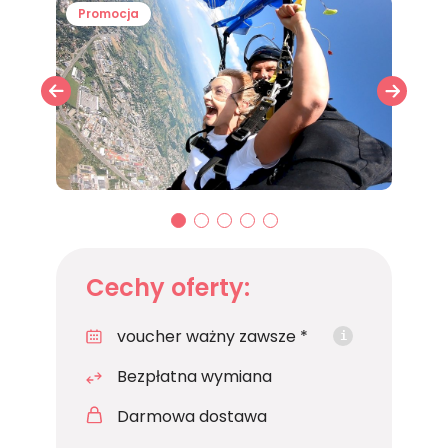
Promocja
01
02
03
04
05
Cechy oferty:
voucher ważny zawsze *
i
Bezpłatna wymiana
Darmowa dostawa