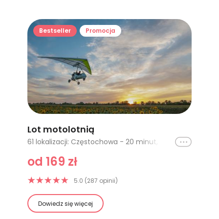
Bestseller
Promocja
Lot motolotnią
Ikona
61 lokalizacji: Częstochowa - 20 minut, Kielce - 10 minut, Kraków, Warszawa (Kośmin) - 15 minut, Wrocław, Bydgoszcz - 20 minut, Gliwice - 10 minut, Poznań, Poznań - 15 minut, Poznań - 20 minut, Kielce - 15 minut, Kielce - 20 minut, Pińczów - 10 minut, Pińczów - 15 minut, Warszawa (Kośmin) - 20 minut, Warszawa (Kośmin) - 30 minut, Częstochowa - 10 minut, Toruń (Łysomice) - 20 minut, Toruń (Łysomice) - lot VIP, Bydgoszcz - lot VIP, Nad Górami Świętokrzyskimi - 60 minut, Gorzów Wlkp - 20 minut, Szczecin - 20 minut, Zielona Góra - 20 minut, Warszawa (Chrcynno) - 20 minut, Warszawa (Chrcynno) - 30 minut, Gliwice - 20 minut, Gliwice - 30 minut, Wrocław - 30 minut z filmowaniem, Wrocław - 60 minut z filmowaniem, Jura Krakowsko-Częstochowska - 45 minut, Jura Krakowsko-Częstochowska - 30 minut, Jura Krakowsko-Częstochowska - 15 minut, Rzeszów - 15 minut, Pińczów - 20 minut, Rzeszów - 30 minut, Mazury, Rzeszów - 20 minut, Milicz - 60 minut, Milicz - 30 minut, Milicz - 15 minut, Gorzów Wielkopolski (Trzebicz) - 30 minut, Szczecin - 60 minut, Szczecin - 30 minut, Gorzów Wlkp - 60 minut, Gorzów Wlkp - 30 minut, Zielona Góra - 30 minut, Zielona Góra - 60 minut, Wrocław (Oborniki Śląskie) - 10 minut, Wrocław (Oborniki Śląskie) - 15 minut, Wrocław (Oborniki Śląskie) - 20 minut, Gorzów Wielkopolski (Trzebicz) - 20 minut, Giżycko, Gorzów Wielkopolski - lot w chmurach, Rzeszów - 10 minut, Szczecin - 10 minut, Gorzów Wielkopolski - 10 minut, Pińczów - lot z zawodowym pilotem Boeinga 737, Bydgoszcz - 30 minut, Włocławek (20 min), Włocławek (40 min)
od 169 zł
5.0 (287 opinii)
Dowiedz się więcej